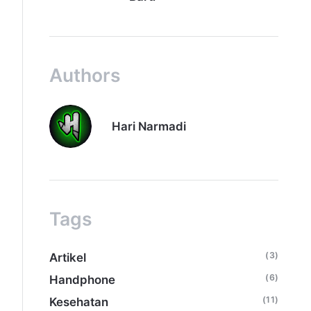
Authors
Hari Narmadi
Tags
(3)
Artikel
(6)
Handphone
(11)
Kesehatan